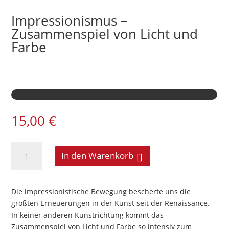
Impressionismus –
Zusammenspiel von Licht und
Farbe
15,00
€
Impressionismus
In den Warenkorb
-
Zusammenspiel
von
Die impressionistische Bewegung bescherte uns die
Licht
größten Erneuerungen in der Kunst seit der Renaissance.
und
In keiner anderen Kunstrichtung kommt das
Farbe
Zusammenspiel von Licht und Farbe so intensiv zum