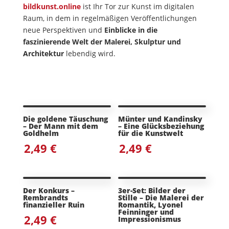
bildkunst.online
ist Ihr Tor zur Kunst im digitalen
Raum, in dem in regelmäßigen Veröffentlichungen
neue Perspektiven und
Einblicke in die
faszinierende Welt der Malerei, Skulptur und
Architektur
lebendig wird.
Die goldene Täuschung
Münter und Kandinsky
– Der Mann mit dem
– Eine Glücksbeziehung
Goldhelm
für die Kunstwelt
2,49
€
2,49
€
Der Konkurs –
3er-Set: Bilder der
Rembrandts
Stille – Die Malerei der
finanzieller Ruin
Romantik, Lyonel
Feinninger und
2,49
€
Impressionismus