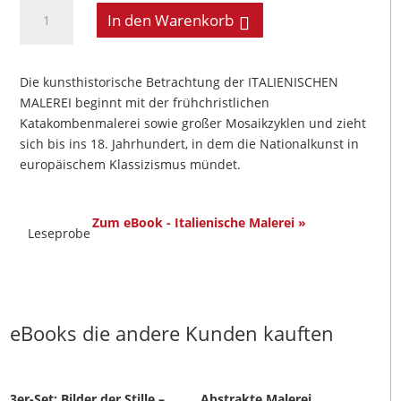
Italienische
In den Warenkorb
Malerei
Menge
Die kunsthistorische Betrachtung der ITALIENISCHEN
MALEREI beginnt mit der frühchristlichen
Katakombenmalerei sowie großer Mosaikzyklen und zieht
sich bis ins 18. Jahrhundert, in dem die Nationalkunst in
europäischem Klassizismus mündet.
Zum eBook - Italienische Malerei »
Leseprobe
eBooks die andere Kunden kauften
3er-Set: Bilder der Stille –
Abstrakte Malerei