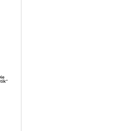
Die
tik“