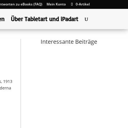
ntworten zu eBooks (FAQ)
Mein Konto
0-Artikel
en
Über Tabletart und iPadart
Interessante Beiträge
s, 1913
oderna