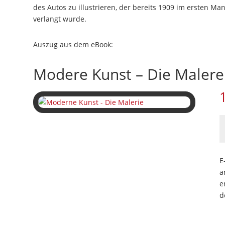
des Autos zu illustrieren, der bereits 1909 im ersten Man
verlangt wurde.
Auszug aus dem eBook:
Modere Kunst – Die Malerei
M
K
-
D
E
M
a
d
e
2
d
J
M