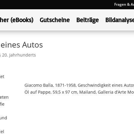
Fragen & A
her (eBooks)
Gutscheine
Beiträge
Bildanalys
 eines Autos
 20. Jahrhunderts
et
Giacomo Balla, 1871-1958, Geschwindigkeit eines Auto
Öl auf Pappe, 59,5 x 97 cm, Mailand, Galleria d’Arte M
eten
fie
 und
el