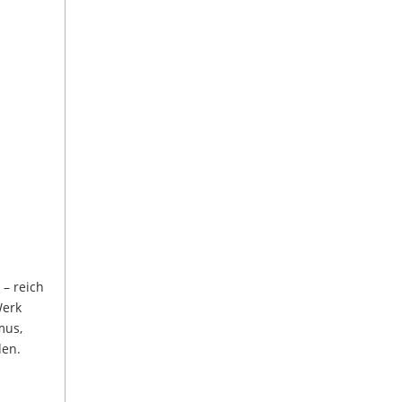
– reich
Werk
mus,
den.