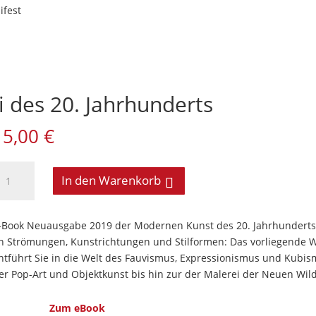
ifest
 des 20. Jahrhunderts
15,00
€
odere
In den Warenkorb
unst
ie
-Book Neuausgabe 2019 der Modernen Kunst des 20. Jahrhunderts 
alerei
n Strömungen, Kunstrichtungen und Stilformen: Das vorliegende 
es
ntführt Sie in die Welt des Fauvismus, Expressionismus und Kubis
0.
er Pop-Art und Objektkunst bis hin zur der Malerei der Neuen Wil
ahrhunderts
enge
Zum eBook