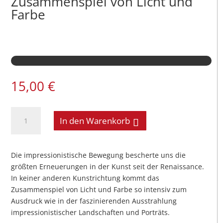
Zusammenspiel von Licht und
Farbe
15,00
€
Impressionismus
In den Warenkorb
-
Zusammenspiel
von
Die impressionistische Bewegung bescherte uns die
Licht
größten Erneuerungen in der Kunst seit der Renaissance.
und
In keiner anderen Kunstrichtung kommt das
Farbe
Zusammenspiel von Licht und Farbe so intensiv zum
Menge
Ausdruck wie in der faszinierenden Ausstrahlung
impressionistischer Landschaften und Porträts.