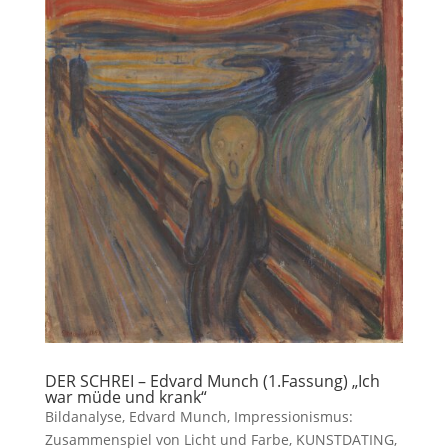
DER SCHREI – Edvard Munch (1.Fassung) „Ich
war müde und krank“
Bildanalyse
,
Edvard Munch
,
Impressionismus:
Zusammenspiel von Licht und Farbe
,
KUNSTDATING
,