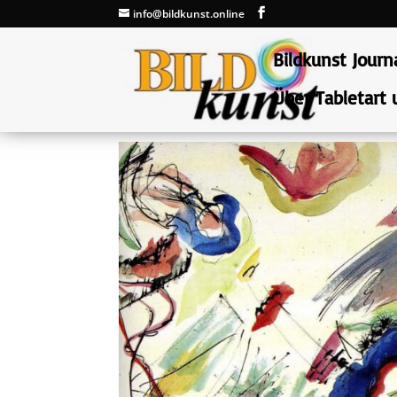
info@bildkunst.online
Bildkunst Journ
Über Tabletart 